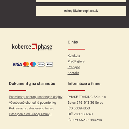
eshop@kobercephase.sk
O nás
Kolekcia
Prečítajte si
Predajne
Kontakt
Dokumenty na stiahnutie
Informácie o firme
Podmienky ochrany osobných údajov
PHASE TRADING SK s. r. o.
Všeobecné obchodné podmienky
Selec 276, 913 36 Selec
Reklamácia zakúpeného tovaru
IČO 50094653
Odstúpenie od kúpnej zmluvy
DIČ 2120180249
IČ DPH SK2120180249