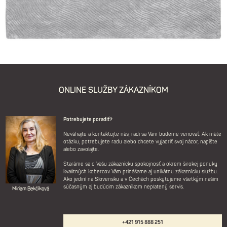
ONLINE SLUŽBY ZÁKAZNÍKOM
Potrebujete poradiť?
Neváhajte a kontaktujte nás, radi sa Vám budeme venovať. Ak máte
otázku, potrebujete radu alebo chcete vyjadriť svoj názor, napíšte
alebo zavolajte.
Staráme sa o Vašu zákaznícku spokojnosť a okrem širokej ponuky
kvalitných kobercov Vám prinášame aj unikátnu zákaznícku službu.
Ako jediní na Slovensku a v Čechách poskytujeme všetkým našim
súčasným aj budúcim zákazníkom neplatený servis.
Miriam Bekčíková
+421 915 888 251