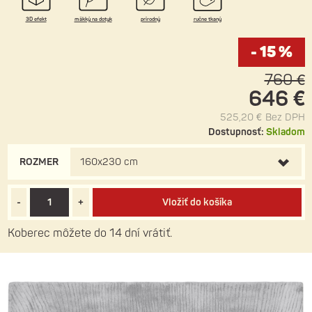
3D efekt
mäkký na dotyk
prírodný
ručne tkaný
- 15 %
760 €
646 €
525,20 €
Bez DPH
Dostupnosť:
Skladom
ROZMER
160x230 cm
-
+
Vložiť do košíka
Koberec môžete do 14 dní vrátiť.