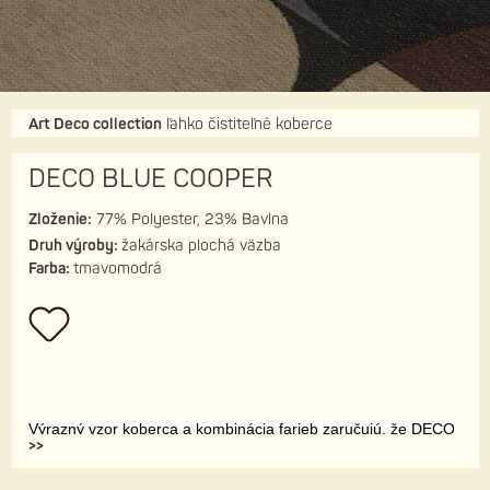
Art Deco collection
ľahko čistiteľné koberce
DECO BLUE COOPER
Zloženie:
77% Polyester, 23% Bavlna
Druh výroby:
žakárska plochá väzba
Farba:
tmavomodrá
Výrazný vzor koberca a kombinácia farieb zaručujú, že DECO
>>
BLUE COOPER bude zaujímavým ústredným bodom vašej
izby. Žiada si zladenie s jednofarebným nábytkom a textíliami.