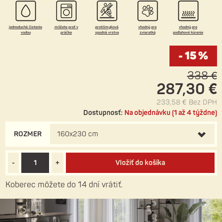
Prednosťou koberca sú jeho praktické užívateľské vlastnosti:
odolnosť voči škvrnám, ľahké čistenie vodou a dobrá
spolupráca s podlahovým kúrením.
jednoduché čistenie
môžete prať v
protišmyková
vhodný pre
vhodný pre
vodou
práčke
spodná vrstva
zvieratká
podlahové kúrenie
- 15 %
338 €
287,30 €
233,58 €
Bez DPH
Dostupnosť:
Na objednávku (1 až 4 týždne)
ROZMER
160x230 cm
-
+
Vložiť do košíka
Koberec môžete do 14 dní vrátiť.