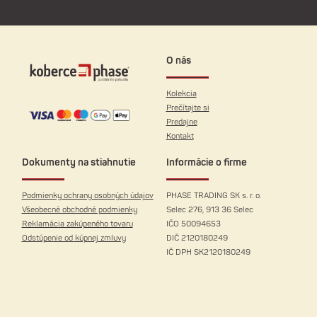
O nás
Kolekcia
Prečítajte si
Predajne
Kontakt
Dokumenty na stiahnutie
Informácie o firme
Podmienky ochrany osobných údajov
PHASE TRADING SK s. r. o.
Všeobecné obchodné podmienky
Selec 276, 913 36 Selec
Reklamácia zakúpeného tovaru
IČO 50094653
Odstúpenie od kúpnej zmluvy
DIČ 2120180249
IČ DPH SK2120180249