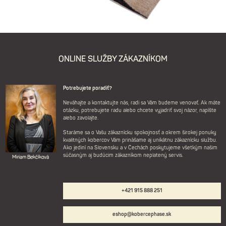
ONLINE SLUŽBY ZÁKAZNÍKOM
Potrebujete poradiť?
Neváhajte a kontaktujte nás, radi sa Vám budeme venovať. Ak máte
otázku, potrebujete radu alebo chcete vyjadriť svoj názor, napíšte
alebo zavolajte.
Staráme sa o Vašu zákaznícku spokojnosť a okrem širokej ponuky
kvalitných kobercov Vám prinášame aj unikátnu zákaznícku službu.
Ako jediní na Slovensku a v Čechách poskytujeme všetkým našim
súčasným aj budúcim zákazníkom neplatený servis.
Miriam Bekčíková
+421 915 888 251
eshop@kobercephase.sk