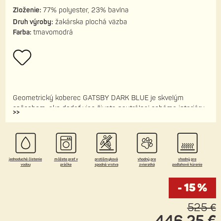
Zloženie:
77% polyester, 23% bavlna
Druh výroby:
žakárska plochá väzba
Farba:
tmavomodrá
Geometrický koberec GATSBY DARK BLUE je skvelým
spôsobom, ako dodať viac života neutrálnej schéme interiéru.
>>
Mimoriadne dobre funguje v spojení s čistým moderným
dizajnom. Veľmi ľahko sa čistí, je ideálny aj pre domáce
zvieratá, má praktickú protišmykovú spodnú vrstvu a je
vhodný aj pre miestnosti s podlahovým kúrením.
jednoduché čistenie
môžete prať v
protišmyková
vhodný pre
vhodný pre
vodou
práčke
spodná vrstva
zvieratká
podlahové kúrenie
- 15 %
525 €