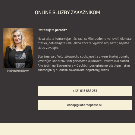
ONLINE SLUŽBY ZÁKAZNÍKOM
Potrebujete poradiť?
Neváhajte a kontaktujte nás, radi sa Vám budeme venovať. Ak máte
otázku, potrebujete radu alebo chcete vyjadriť svoj názor, napíšte
alebo zavolajte.
Staráme sa o Vašu zákaznícku spokojnosť a okrem širokej ponuky
kvalitných kobercov Vám prinášame aj unikátnu zákaznícku službu.
Ako jediní na Slovensku a v Čechách poskytujeme všetkým našim
súčasným aj budúcim zákazníkom neplatený servis.
Miriam Bekčíková
+421 915 888 251
eshop@kobercephase.sk