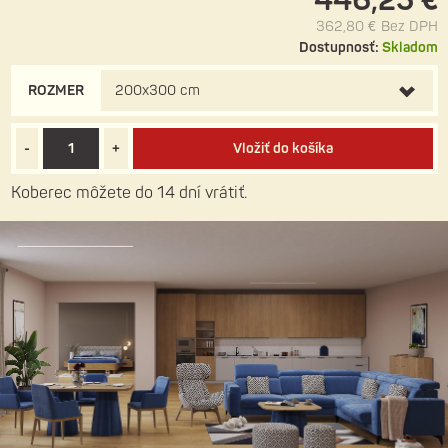
446,25 €
362,80 €
Bez DPH
Dostupnosť:
Skladom
ROZMER
200x300 cm
-
+
Vložiť do košíka
Koberec môžete do 14 dní vrátiť.