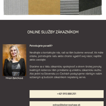
ONLINE SLUŽBY ZÁKAZNÍKOM
Potrebujete poradiť?
Neváhajte a kontaktujte nás, radi sa Vám budeme venovať. Ak máte
otázku, potrebujete radu alebo chcete vyjadriť svoj názor, napíšte
alebo zavolajte.
Staráme sa o Vašu zákaznícku spokojnosť a okrem širokej ponuky
kvalitných kobercov Vám prinášame aj unikátnu zákaznícku službu.
Ako jediní na Slovensku a v Čechách poskytujeme všetkým našim
súčasným aj budúcim zákazníkom neplatený servis.
Miriam Bekčíková
+421 915 888 251
eshop@kobercephase.sk