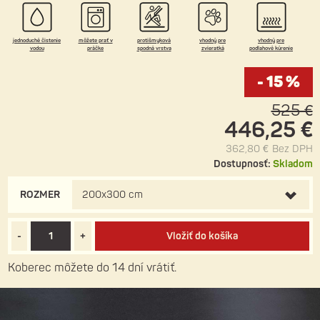
zvieratá, má praktickú protišmykovú spodnú vrstvu a je
vhodný aj pre miestnosti s podlahovým kúrením.
jednoduché čistenie
môžete prať v
protišmyková
vhodný pre
vhodný pre
vodou
práčke
spodná vrstva
zvieratká
podlahové kúrenie
- 15 %
525 €
446,25 €
362,80 €
Bez DPH
Dostupnosť:
Skladom
ROZMER
200x300 cm
-
+
Vložiť do košíka
Koberec môžete do 14 dní vrátiť.