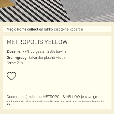
Magic Home collection
ľahko čistiteľné koberce
METROPOLIS YELLOW
Zloženie:
77% polyester, 23% bavlna
Druh výroby:
žakárska plochá väzba
Farba:
žltá
Geometrický koberec METROPOLIS YELLOW je skvelým
spôsobom, ako dodať viac života neutrálnej schéme interiéru.
>>
Mimoriadne dobre funguje v spojení s čistým moderným
dizajnom. Veľmi ľahko sa čistí, je ideálny aj pre domáce