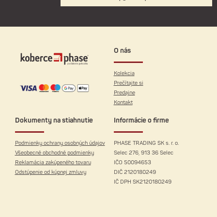
O nás
Kolekcia
Prečítajte si
Predajne
Kontakt
Dokumenty na stiahnutie
Informácie o firme
Podmienky ochrany osobných údajov
PHASE TRADING SK s. r. o.
Všeobecné obchodné podmienky
Selec 276, 913 36 Selec
Reklamácia zakúpeného tovaru
IČO 50094653
Odstúpenie od kúpnej zmluvy
DIČ 2120180249
IČ DPH SK2120180249