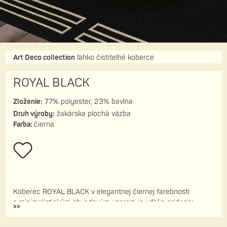
Art Deco collection
ľahko čistiteľné koberce
ROYAL BLACK
Zloženie:
77% polyester, 23% bavlna
Druh výroby:
žakárska plochá väzba
Farba:
čierna
Koberec ROYAL BLACK v elegantnej čiernej farebnosti
s minimalistickým obvodovým vzorom je vďaka pridanej
>>
bavlne jemný a mäkký na dotyk. Veľkou
prednosťou sú jeho
praktické užívateľské vlastnosti:
odolnosť voči škvrnám, ľahké