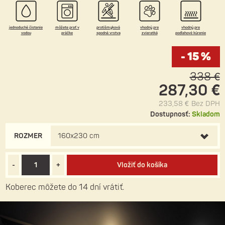
čistenie vodou a dobrá spolupráca s podlahovým kúrením
.
jednoduché čistenie
môžete prať v
protišmyková
vhodný pre
vhodný pre
vodou
práčke
spodná vrstva
zvieratká
podlahové kúrenie
- 15 %
338 €
287,30 €
233,58 €
Bez DPH
Dostupnosť:
Skladom
ROZMER
160x230 cm
-
+
Vložiť do košíka
Koberec môžete do 14 dní vrátiť.