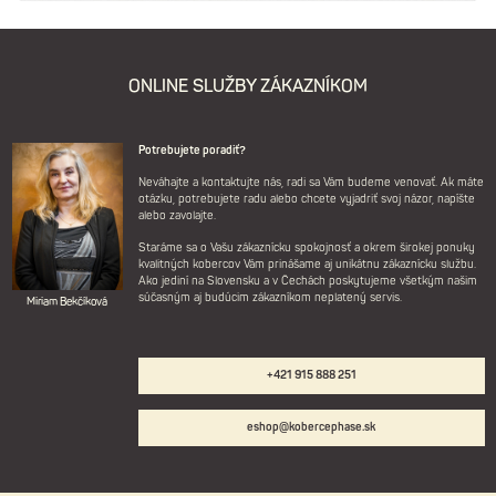
ONLINE SLUŽBY ZÁKAZNÍKOM
Potrebujete poradiť?
Neváhajte a kontaktujte nás, radi sa Vám budeme venovať. Ak máte
otázku, potrebujete radu alebo chcete vyjadriť svoj názor, napíšte
alebo zavolajte.
Staráme sa o Vašu zákaznícku spokojnosť a okrem širokej ponuky
kvalitných kobercov Vám prinášame aj unikátnu zákaznícku službu.
Ako jediní na Slovensku a v Čechách poskytujeme všetkým našim
súčasným aj budúcim zákazníkom neplatený servis.
Miriam Bekčíková
+421 915 888 251
eshop@kobercephase.sk